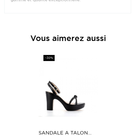
Provenance
Italie
Vous aimerez aussi
Hauteur Talon (en cm)
10
Plateforme
3 cm
Prix
-30%
Intérieur
Cuir
SANDALE A TALON