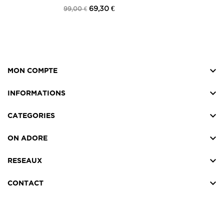
SOPHIE NOIR
69,30 €
99,00 €

MON COMPTE

INFORMATIONS

CATEGORIES

ON ADORE

RESEAUX

CONTACT