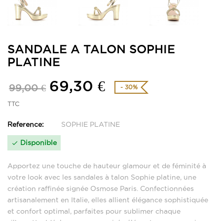
SANDALE A TALON SOPHIE
PLATINE
69,30 €
99,00 €
- 30%
TTC
Reference:
SOPHIE PLATINE
Disponible

Apportez une touche de hauteur glamour et de féminité à
votre look avec les sandales à talon Sophie platine, une
création raffinée signée Osmose Paris. Confectionnées
artisanalement en Italie, elles allient élégance sophistiquée
et confort optimal, parfaites pour sublimer chaque