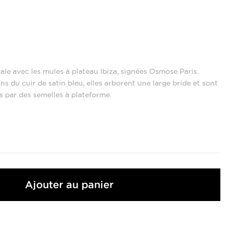
vale avec les mules à plateau Ibiza, signées Osmose Paris.
s du cuir de satin bleu, elles arborent une large bride et sont
s par des semelles à plateforme.
Ajouter au panier