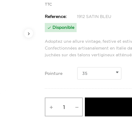
TTC
Reference:
1912 SATIN BLEU
Disponible

Adoptez une allure vintage, festive et esti
Confectionnées artisanalement en Italie dan
juchées sur des talons vertigineux atténué
Pointure