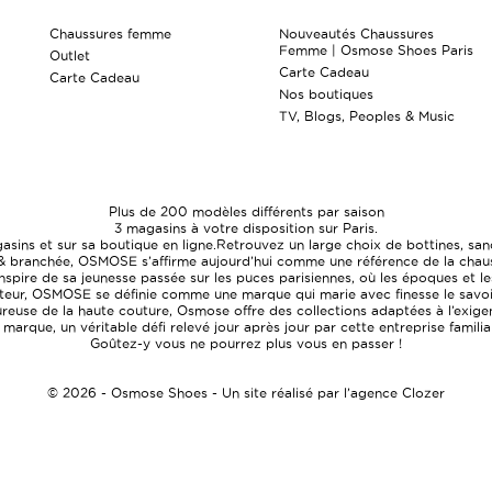
Chaussures femme
Nouveautés Chaussures
Femme | Osmose Shoes Paris
Outlet
Carte Cadeau
Carte Cadeau
Nos boutiques
TV, Blogs, Peoples & Music
Plus de 200 modèles différents par saison
3 magasins à votre disposition sur Paris.
ns et sur sa boutique en ligne.Retrouvez un large choix de bottines, sand
& branchée, OSMOSE s’affirme aujourd’hui comme une référence de la chaussu
pire de sa jeunesse passée sur les puces parisiennes, où les époques et les
uteur, OSMOSE se définie comme une marque qui marie avec finesse le savoir-
euse de la haute couture, Osmose offre des collections adaptées à l’exigen
a marque, un véritable défi relevé jour après jour par cette entreprise famili
Goûtez-y vous ne pourrez plus vous en passer !
© 2026 - Osmose Shoes - Un site réalisé par l’agence Clozer