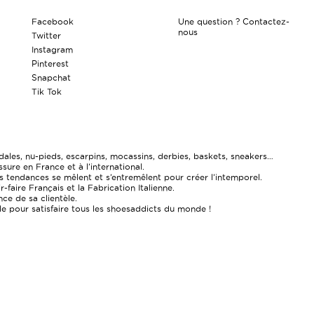
Facebook
Une question ? Contactez-
nous
Twitter
Instagram
Pinterest
Snapchat
Tik Tok
ales, nu-pieds, escarpins, mocassins, derbies, baskets, sneakers…
re en France et à l’international.
 tendances se mêlent et s’entremêlent pour créer l’intemporel.
faire Français et la Fabrication Italienne.
ce de sa clientèle.
ale pour satisfaire tous les shoesaddicts du monde !