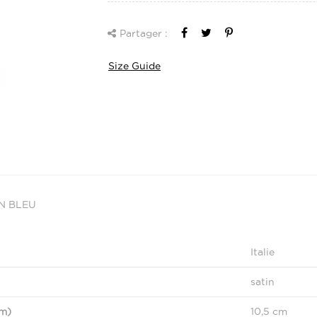
Partager :
Size Guide
IN BLEU
Italie
satin
cm)
10,5 cm