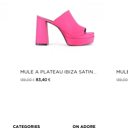
MULE A PLATEAU IBIZA SATIN
MULE
FUXIA
NUD
83,40 €
139,00 €
139,00
CATEGORIES
ON ADORE