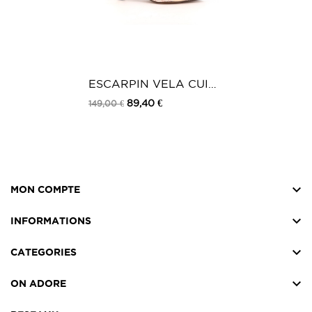
ESCARPIN VELA CUIR
ET TSSU ROSE
89,40 €
149,00 €

MON COMPTE

INFORMATIONS

CATEGORIES

ON ADORE