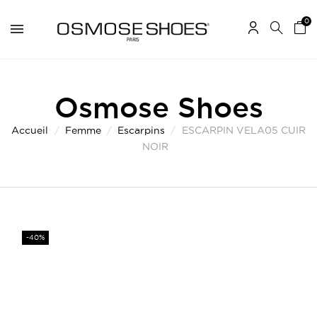
0
Osmose Shoes
Accueil
Femme
Escarpins
ESCARPIN VELA05 CUIR
NOIR
-40%