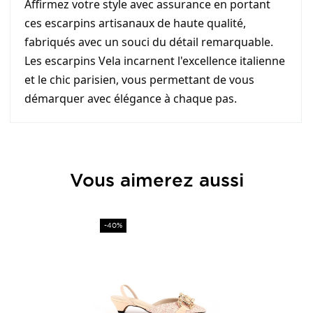
Affirmez votre style avec assurance en portant
ces escarpins artisanaux de haute qualité,
fabriqués avec un souci du détail remarquable.
Les escarpins Vela incarnent l'excellence italienne
et le chic parisien, vous permettant de vous
démarquer avec élégance à chaque pas.
Provenance
Italie
Vous aimerez aussi
Matière
Cuir
Hauteur Talon (en cm)
4
Prix
-40%
Intérieur
Cuir