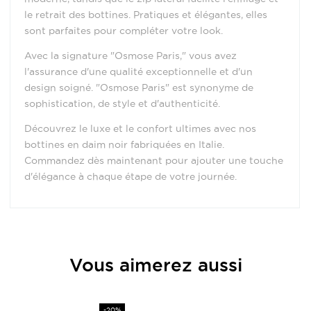
le retrait des bottines. Pratiques et élégantes, elles
sont parfaites pour compléter votre look.
Avec la signature "Osmose Paris," vous avez
l'assurance d'une qualité exceptionnelle et d'un
design soigné. "Osmose Paris" est synonyme de
sophistication, de style et d'authenticité.
Découvrez le luxe et le confort ultimes avec nos
bottines en daim noir fabriquées en Italie.
Commandez dès maintenant pour ajouter une touche
d'élégance à chaque étape de votre journée.
Provenance
Italie
Vous aimerez aussi
Matière
Cuir et Daim
Hauteur Talon (en cm)
8
Prix
-20%