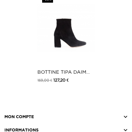
Hauteur de la tige
12cm
Intérieur
Cuir
BOTTINE TIPA DAIM
NOIR
127,20 €
159,00 €

MON COMPTE

INFORMATIONS