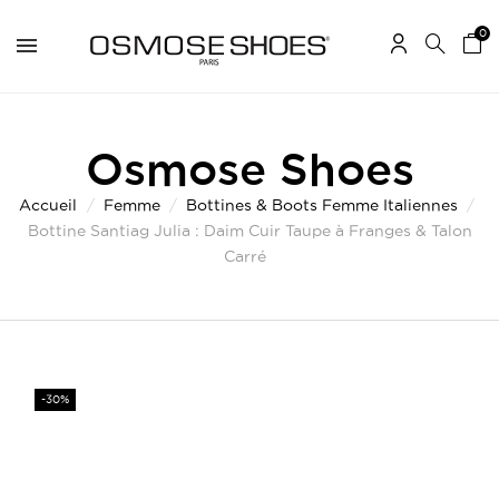
0
Osmose Shoes
Accueil
Femme
Bottines & Boots Femme Italiennes
Bottine Santiag Julia : Daim Cuir Taupe à Franges & Talon
Carré
-30%