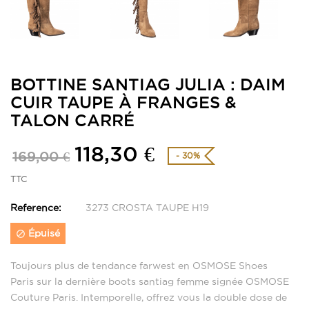
BOTTINE SANTIAG JULIA : DAIM
CUIR TAUPE À FRANGES &
TALON CARRÉ
118,30 €
169,00 €
- 30%
TTC
Reference:
3273 CROSTA TAUPE H19
Épuisé

Toujours plus de tendance farwest en OSMOSE Shoes
Paris sur la dernière boots santiag femme signée OSMOSE
Couture Paris. Intemporelle, offrez vous la double dose de