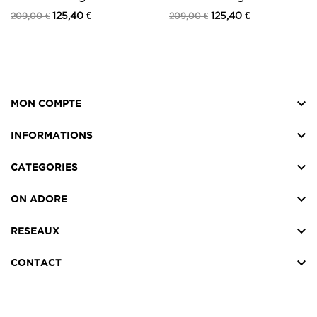
Daim Noir à...
Daim Camel à...
125,40 €
125,40 €
209,00 €
209,00 €

MON COMPTE

INFORMATIONS

CATEGORIES

ON ADORE

RESEAUX

CONTACT