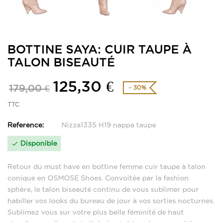
BOTTINE SAYA: CUIR TAUPE À
TALON BISEAUTÉ
125,30 €
179,00 €
- 30%
TTC
Reference:
Nizza1335 H19 nappa taupe
Disponible

Retour du must have en bottine femme cuir taupe à talon
conique en OSMOSE Shoes. Convoitée par la fashion
sphère, le talon biseauté continu de vous sublimer pour
habiller vos looks du bureau de jour à vos sorties nocturnes.
Sublimez vous sur votre plus belle féminité de haut