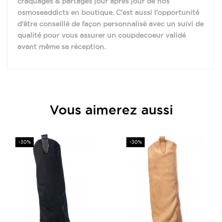
craquages & partages jour après jour de nos
osmoseaddicts en boutique. C'est aussi l'opportunité
d'être conseillé de façon personnalisé avec un suivi de
qualité pour vous assurer un coupdecoeur validé
avant même sa réception.
Provenance
Italie
Vous aimerez aussi
Matière
Cuir et Daim
Hauteur Talon (en cm)
8
Prix
Prix
-30%
-30%
Intérieur
Cuir
Conseil
Prendre votre pointure
habituelle sauf
morphologie large une
pointure au dessus