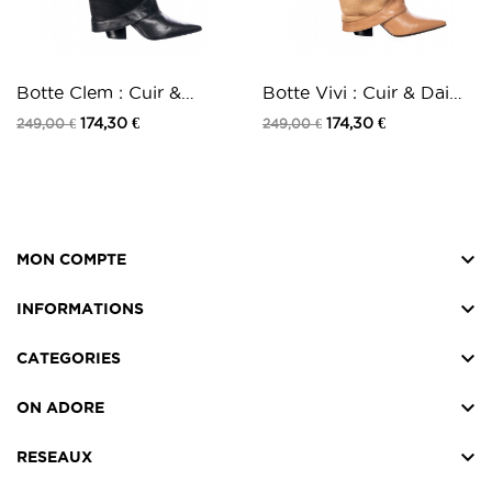
Botte Clem : Cuir &
Botte Vivi : Cuir & Daim
Daim Noir à talon...
Camel à...
174,30 €
174,30 €
249,00 €
249,00 €

MON COMPTE

INFORMATIONS

CATEGORIES

ON ADORE

RESEAUX