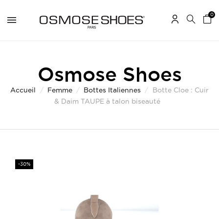
0
Osmose Shoes
Accueil
Femme
Bottes Italiennes
Botte Cloe : Cuir
& Daim TAUPE à talon biseauté
-30%