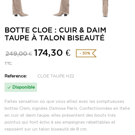
BOTTE CLOE : CUIR & DAIM
TAUPE À TALON BISEAUTÉ
174,30 €
249,00 €
- 30%
TTC
Reference:
CLOE TAUPE H22
Disponible

Faites sensation où que vous alliez avec les somptueuses
bottes Clem, signées Osmose Paris. Confectionnées en Italie
en cuir et daim taupe, elles présentent des bouts très
pointus qui font écho à ses empeignes rabattables et
reposent sur un talon biseauté de 8 cm.