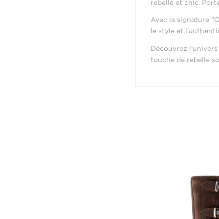
rebelle et chic. Por
Avec la signature "O
le style et l'authenti
Découvrez l'univers
touche de rebelle so
Provenance
Matière
Hauteur Talon (en 
Prix
Hauteur de la tige
Tour de la tige :
Intérieur