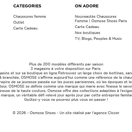
CATEGORIES
ON ADORE
Chaussures femme
Nouveautés Chaussures
Femme | Osmose Shoes Paris
Outlet
Carte Cadeau
Carte Cadeau
Nos boutiques
TV, Blogs, Peoples & Music
Plus de 200 modèles différents par saison
3 magasins à votre disposition sur Paris.
ns et sur sa boutique en ligne.Retrouvez un large choix de bottines, sand
& branchée, OSMOSE s’affirme aujourd’hui comme une référence de la chaussu
pire de sa jeunesse passée sur les puces parisiennes, où les époques et les
uteur, OSMOSE se définie comme une marque qui marie avec finesse le savoir-
euse de la haute couture, Osmose offre des collections adaptées à l’exigen
a marque, un véritable défi relevé jour après jour par cette entreprise famili
Goûtez-y vous ne pourrez plus vous en passer !
© 2026 - Osmose Shoes - Un site réalisé par l’agence Clozer