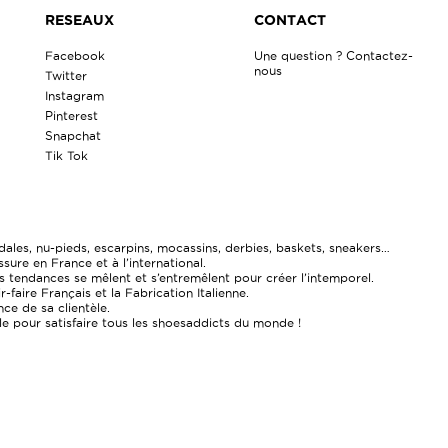
RESEAUX
CONTACT
Facebook
Une question ? Contactez-
nous
Twitter
Instagram
Pinterest
Snapchat
Tik Tok
ales, nu-pieds, escarpins, mocassins, derbies, baskets, sneakers…
re en France et à l’international.
 tendances se mêlent et s’entremêlent pour créer l’intemporel.
faire Français et la Fabrication Italienne.
ce de sa clientèle.
ale pour satisfaire tous les shoesaddicts du monde !