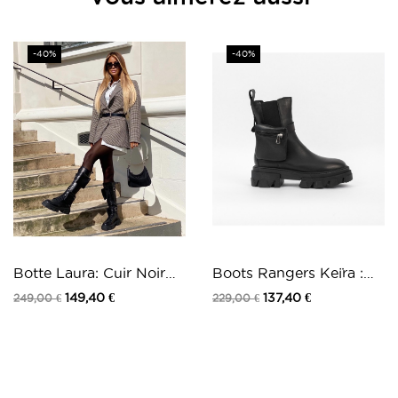
Matière
Cuir
Extérieur
Cuir
Prix
Prix
-40%
-40%
Intérieur
Cuir
Botte Laura: Cuir Noir
Boots Rangers Keïra :
ceinture...
Cuir Noir...
149,40 €
137,40 €
249,00 €
229,00 €