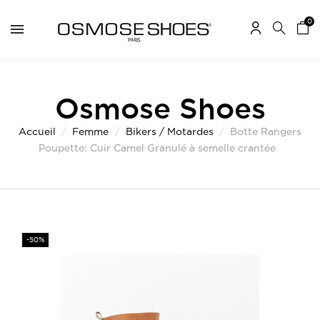
0
Osmose Shoes
Accueil
Femme
Bikers / Motardes
Botte Rangers
Poupette: Cuir Camel Granulé à semelle crantée
-50%