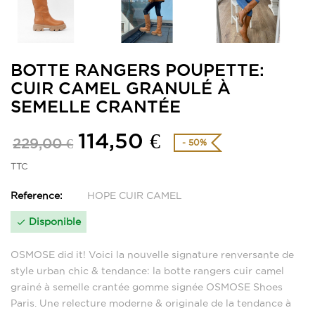
BOTTE RANGERS POUPETTE:
CUIR CAMEL GRANULÉ À
SEMELLE CRANTÉE
114,50 €
229,00 €
- 50%
TTC
Reference:
HOPE CUIR CAMEL
Disponible

OSMOSE did it! Voici la nouvelle signature renversante de
style urban chic & tendance: la botte rangers cuir camel
grainé à semelle crantée gomme signée OSMOSE Shoes
Paris. Une relecture moderne & originale de la tendance à