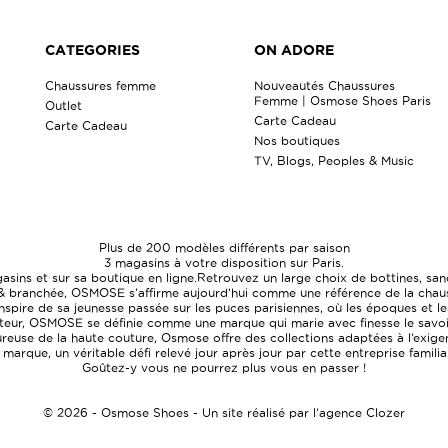
CATEGORIES
ON ADORE
Chaussures femme
Nouveautés Chaussures
Femme | Osmose Shoes Paris
Outlet
Carte Cadeau
Carte Cadeau
Nos boutiques
TV, Blogs, Peoples & Music
Plus de 200 modèles différents par saison
3 magasins à votre disposition sur Paris.
ns et sur sa boutique en ligne.Retrouvez un large choix de bottines, sand
& branchée, OSMOSE s’affirme aujourd’hui comme une référence de la chaussu
pire de sa jeunesse passée sur les puces parisiennes, où les époques et les
uteur, OSMOSE se définie comme une marque qui marie avec finesse le savoir-
euse de la haute couture, Osmose offre des collections adaptées à l’exigen
a marque, un véritable défi relevé jour après jour par cette entreprise famili
Goûtez-y vous ne pourrez plus vous en passer !
© 2026 - Osmose Shoes - Un site réalisé par l’agence Clozer