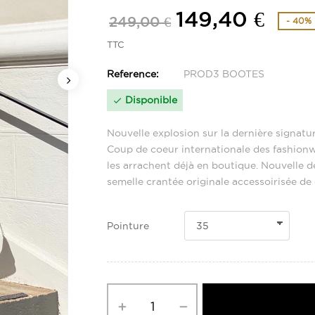
149,40 €
249,00 €
- 40%
TTC
Reference:
PROD3 BOOTES
Disponible

Nouvelle explosion sur la dernière signa
Coup de coeur internationale des fashionw
les arrachent déjà en boutique. Nouvelle d
semelle crantée originale accessoirisée de
Pointure