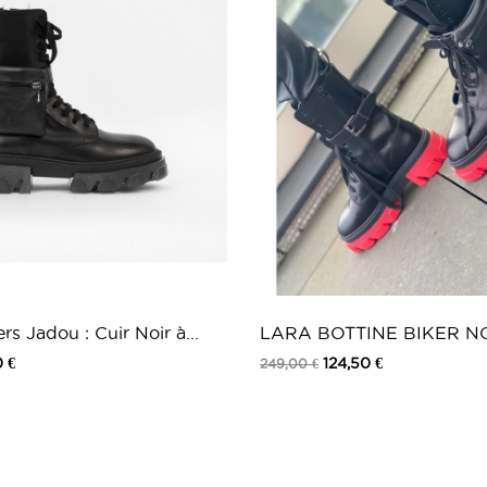
CAOUTCHOU
Cuir
Prenez une p
s Jadou : Cuir Noir à...
LARA BOTTINE BIKER N
ROUGE
0 €
124,50 €
249,00 €