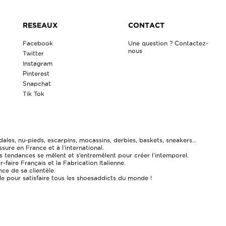
RESEAUX
CONTACT
Facebook
Une question ? Contactez-
nous
Twitter
Instagram
Pinterest
Snapchat
Tik Tok
ales, nu-pieds, escarpins, mocassins, derbies, baskets, sneakers…
re en France et à l’international.
 tendances se mêlent et s’entremêlent pour créer l’intemporel.
faire Français et la Fabrication Italienne.
ce de sa clientèle.
ale pour satisfaire tous les shoesaddicts du monde !