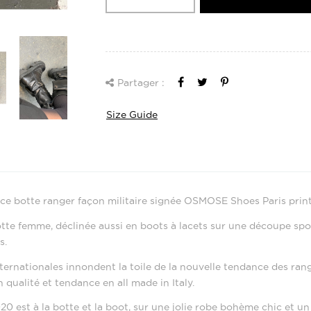
Partager :
Size Guide
nce botte ranger façon militaire signée OSMOSE Shoes Paris pri
tte femme, déclinée aussi en boots à lacets sur une découpe spor
s.
ternationales innondent la toile de la nouvelle tendance des ra
 qualité et tendance en all made in Italy.
0 est à la botte et la boot, sur une jolie robe bohème chic et un 