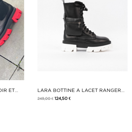
C GRANTEE
ointure en dessous sauf morphologie large
OIR ET
LARA BOTTINE A LACET RANGER
NOIR ET...
124,50 €
249,00 €