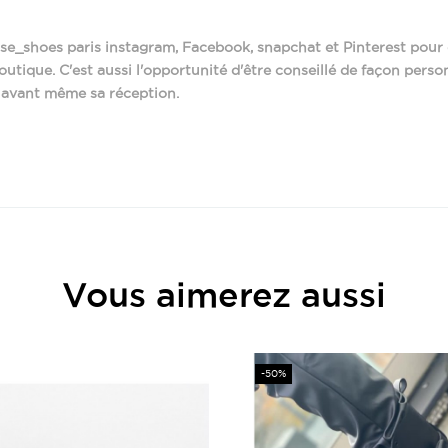
_shoes paris instagram, Facebook, snapchat et Pinterest pour d
tique. C'est aussi l'opportunité d'être conseillé de façon perso
 avant même sa réception.
Italie
Vous aimerez aussi
Cuir
cm)
4
Prix
-50%
Cuir
4 cm