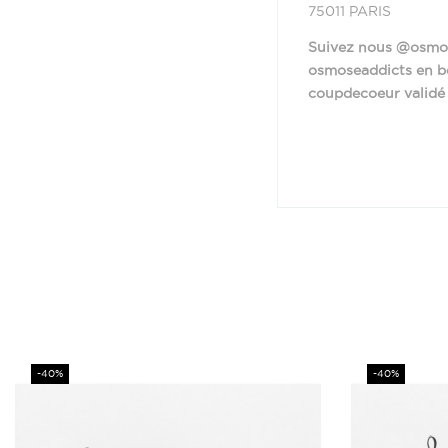
75011 PARIS
Suivez nous @osmose
osmoseaddicts en bou
coupdecoeur validé
Provenance
Matière
Hauteur Talon (en 
Prix
Prix
-40%
-40%
Extérieur
Plateforme