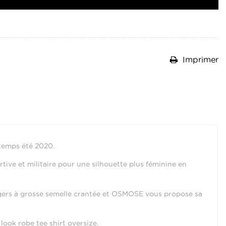
Imprimer
ntemps été 2020.
tive et militaire pour une silhouette plus féminine en
ngers à grosse semelle crantée et OSMOSE vous propose sa
look robe tee shirt oversize.