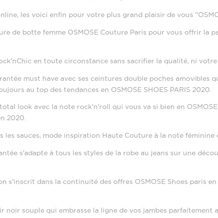
nline, les voici enfin pour votre plus grand plaisir de vous "OSM
ure de botte femme OSMOSE Couture Paris pour vous offrir la p
ock'nChic en toute circonstance sans sacrifier la qualité, ni vot
crantée
must have avec ses ceintures double poches amovibles qui 
toujours au top des
tendances
en OSMOSE SHOES PARIS 2020.
 total look avec la note rock'n'roll qui vous va si bien en OSMOS
n 2020.
s les sauces, mode inspiration Haute Couture à la note féminine 
antée
s'adapte à tous les styles de la robe au jeans sur une déco
on s'inscrit dans la continuité des offres OSMOSE Shoes paris en
ir noir souple qui embrasse la ligne de vos jambes parfaitement 