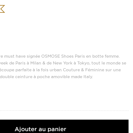
ture must have signée OSMOSE Shoes Paris en botte femme.
eek de Paris à Milan & de New York à Tokyo, tout le monde se
écoupe parfaite à la fois urban Couture & Féminine sur une
 double ceinture à poche amovible made Italy.
Ajouter au panier