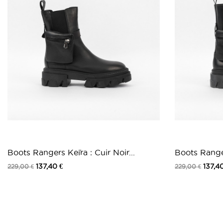
Semelle
Intérieur
Conseil
Boots Rangers Keïra : Cuir Noir...
Boots Ranger
137,40 €
137,4
229,00 €
229,00 €