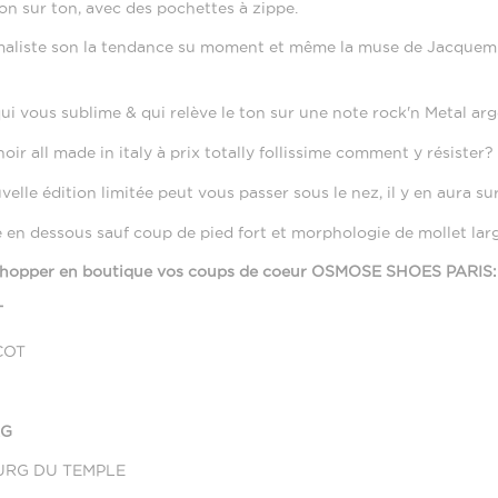
ton sur ton, avec des pochettes à zippe.
aliste son la tendance su moment et même la muse de Jacquemus p
 qui vous sublime & qui relève le ton sur une note rock'n Metal ar
oir all made in italy à prix totally follissime comment y résister?
velle édition limitée peut vous passer sous le nez, il y en aura 
 en dessous sauf coup de pied fort et morphologie de mollet larg
shopper en boutique vos coups de coeur OSMOSE SHOES PARIS:
T
COT
RG
URG DU TEMPLE