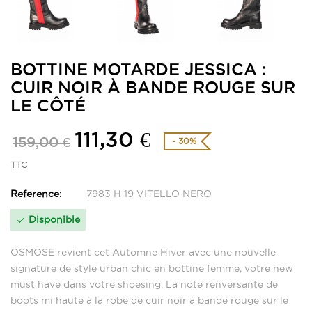
BOTTINE MOTARDE JESSICA :
CUIR NOIR À BANDE ROUGE SUR
LE CÔTÉ
111,30 €
159,00 €
- 30%
TTC
Reference:
7983 H 19 VITELLO NERO
Disponible

OSMOSE revient cet Automne Hiver avec une nouvelle
signature de style urban chic en bottine femme, votre new
must have dans votre shoesing. La note renversante de
boots mi haute à la robe de cuir noir à bande rouge sur le