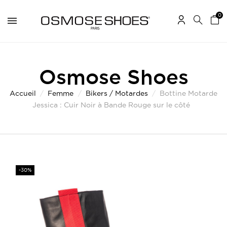
0
Osmose Shoes
Accueil
Femme
Bikers / Motardes
Bottine Motarde
Jessica : Cuir Noir à Bande Rouge sur le côté
-30%